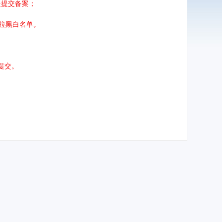
处提交备案；
拉黑白名单。
提交。